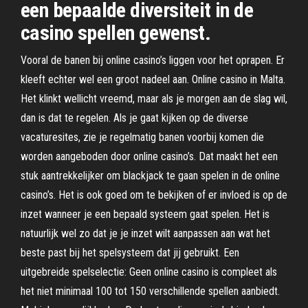
een bepaalde diversiteit in de
casino spellen gewenst.
Vooral de banen bij online casino’s liggen voor het oprapen. Er
kleeft echter wel een groot nadeel aan. Online casino in Malta.
Het klinkt wellicht vreemd, maar als je morgen aan de slag wil,
dan is dat te regelen. Als je gaat kijken op de diverse
vacaturesites, zie je regelmatig banen voorbij komen die
worden aangeboden door online casino’s. Dat maakt het een
stuk aantrekkelijker om blackjack te gaan spelen in de online
casino’s. Het is ook goed om te bekijken of er invloed is op de
inzet wanneer je een bepaald systeem gaat spelen. Het is
natuurlijk wel zo dat je je inzet wilt aanpassen aan wat het
beste past bij het spelsysteem dat jij gebruikt. Een
uitgebreide spelselectie: Geen online casino is compleet als
het niet minimaal 100 tot 150 verschillende spellen aanbiedt.