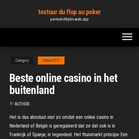
Skip
textuur du flop au poker
to
parimatchhpkn.web.app
the
content
Category
Akbari7217
Beste online casino in het
buitenland
By
AUTHOR
Het is dus absoluut niet zo omdat een online casino in
Nederland of België is gereguleerd dat ze dat ook is in
Frankrijk of Spanje, in tegendeel. Het thuismarkt principe Een