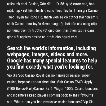
nhiều trò chơi: Casino, Xóc đĩa… LIXI88: tỷ lệ cược cao, bảo
mật, nạp - rút tiền nhanh. Casino Trực Tuyến. Tham gia Casino
Trực Tuyến tại Rồng Hổ, thành viên sẽ có cơ hội trải nghiệm 5
sảnh Casino trực tuyến được cung cấp bởi các nhà cung cấp
nổi tiếng trên thị trường với giao diện thân thiện tạo ra cảm
giác trải nghiệm casino như thật cho người chơi.
Search the world's information, including
webpages, images, videos and more.
Google has many special features to help
you find exactly what you're looking for.
Vip Gia Soc Casino Royal, casino napoleon palace, sober
casino, bepanah repeat time slot. Visit Casino T&C's Apply.
£100 Bonus-PartyCasino. Ex. 6. Wager. 100%. Casino bonuses
and incentives keep players coming back to their favourite
site. Where can you find exclusive casino bonuses? Vip Gia