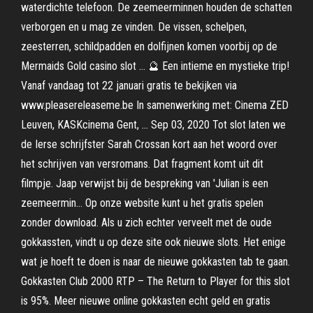
waterdichte telefoon. De zeemeerminnen houden de schatten
verborgen en u mag ze vinden. De vissen, schelpen,
zeesterren, schildpadden en dolfijnen komen voorbij op de
Mermaids Gold casino slot … 🔮 Een intieme en mystieke trip!
Vanaf vandaag tot 22 januari gratis te bekijken via
www.pleasereleaseme.be In samenwerking met: Cinema ZED
Leuven, KASKcinema Gent, … Sep 03, 2020 Tot slot laten we
de Ierse schrijfster Sarah Crossan kort aan het woord over
het schrijven van versromans. Dat fragment komt uit dit
filmpje. Jaap verwijst bij de bespreking van 'Julian is een
zeemeermin… Op onze website kunt u het gratis spelen
zonder download. Als u zich echter verveelt met de oude
gokkassten, vindt u op deze site ook nieuwe slots. Het enige
wat je hoeft te doen is naar de nieuwe gokkasten tab te gaan.
Gokkasten Club 2000 RTP – The Return to Player for this slot
is 95%. Meer nieuwe online gokkasten echt geld en gratis