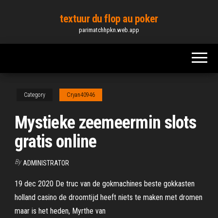
Skip
textuur du flop au poker
to
parimatchhpkn.web.app
the
content
Category
Cryan40946
Mystieke zeemeermin slots
gratis online
By
ADMINISTRATOR
19 dec 2020 De truc van de gokmachines beste gokkasten
holland casino de droomtijd heeft niets te maken met dromen
maar is het heden, Myrthe van