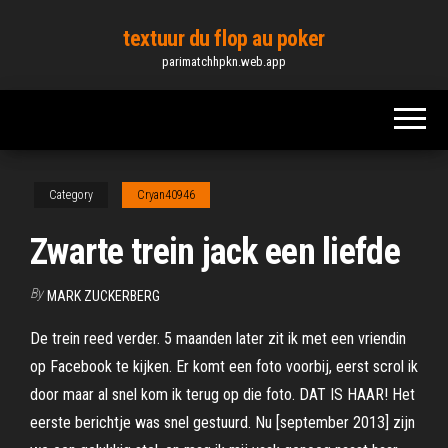
Skip
textuur du flop au poker
to
parimatchhpkn.web.app
the
content
Category
Cryan40946
Zwarte trein jack een liefde
By
MARK ZUCKERBERG
De trein reed verder. 5 maanden later zit ik met een vriendin
op Facebook te kijken. Er komt een foto voorbij, eerst scrol ik
door maar al snel kom ik terug op die foto. DAT IS HAAR! Het
eerste berichtje was snel gestuurd. Nu [september 2013] zijn